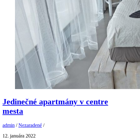
Jedinečné apartmány v centre
mesta
admin
/
Nezaradené
/
12. januára 2022